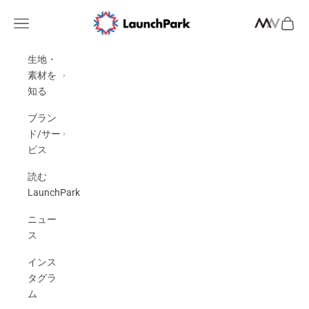
コンテンツへスキップ
LaunchPark
メニューを開く
カート
検索を開く
生地・
素材を
知る
ブラン
ド/サー
ビス
読む
LaunchPark
ニュー
ス
インス
タグラ
ム