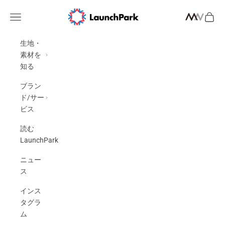
コンテンツへスキップ
LaunchPark
メニューを開く
カート
検索を開く
生地・
素材を
知る
ブラン
ド/サー
ビス
読む
LaunchPark
ニュー
ス
インス
タグラ
ム